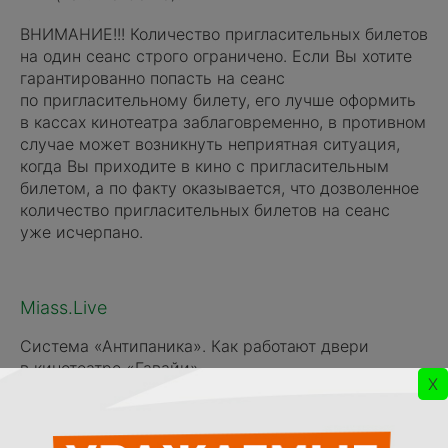
ВНИМАНИЕ!!! Количество пригласительных билетов
на один сеанс строго ограничено. Если Вы хотите
гарантированно попасть на сеанс
по пригласительному билету, его лучше оформить
в кассах кинотеатра заблаговременно, в противном
случае может возникнуть неприятная ситуация,
когда Вы приходите в кино с пригласительным
билетом, а по факту оказывается, что дозволенное
количество пригласительных билетов на сеанс
уже исчерпано.
Miass.Live
Система
«
Антипаника». Как работают двери
в кинотеатре
«
Гавайи».
X