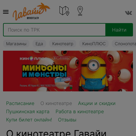
Найти
Магазины
Еда
Кинотеатр
КиноПЛЮС
Слонопот
1
2
Расписание
О кинотеатре
Акции и скидки
Пушкинская карта
Работа в кинотеатре
Купи билет онлайн!
Отзывы
О кинотеатре Гавайи